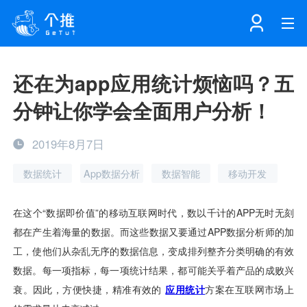
首页
还在为app应用统计烦恼吗？五
分钟让你学会全面用户分析！
注册
登录
产品
2019年8月7日
解决方案
个知·智能工作站
数据统计
App数据分析
数据智能
移动开发
开发者中心
个知·智能营销AITA
数据中台解决方案
数据工坊
个知·智能运营AIBI
个知·智能工作站
SDK下载
消息推送
个推学堂
互联网增长
文档中心