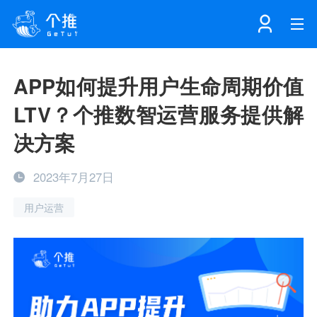
首页
APP如何提升用户生命周期价值
LTV？个推数智运营服务提供解
注册
登录
产品
决方案
解决方案
个知·智能工作站
2023年7月27日
用户运营
开发者中心
个知·智能营销AITA
数据中台解决方案
数据工坊
个知·智能运营AIBI
个知·智能工作站
SDK下载
消息推送
个推学堂
互联网增长
文档中心