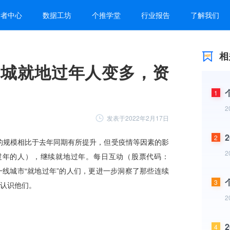
发者中心
数据工坊
个推学堂
行业报告
了解我们
相
1城就地过年人变多，资
1
2
发表于2022年2月17日
2
2
3
2
4