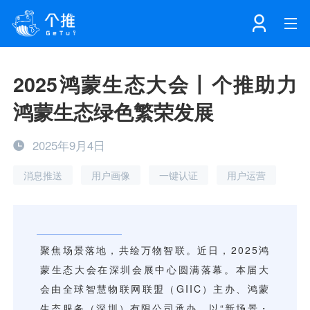
首页
2025鸿蒙生态大会丨个推助力
鸿蒙生态绿色繁荣发展
注册
登录
产品
2025年9月4日
解决方案
个知·智能工作站
消息推送
用户画像
一键认证
用户运营
开发者中心
个知·智能营销AITA
数据中台解决方案
数据工坊
个知·智能运营AIBI
个知·智能工作站
SDK下载
消息推送
个推学堂
互联网增长
文档中心