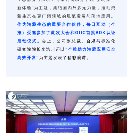
用户运营
品牌营销
了解我们
合规指南
AI应用工坊
城市治理
我的开发者中心
公司简介
海外推送
大数据精准宣防
新闻动态
一键认证
银行数字化
加入我们
营销数盘
智能风控
人口数盘
科技公益