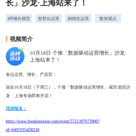
长」沙龙·上海站来了！
6R增长模型
智慧化运营
精细化运营
数智观点
用户运营
品牌营销
了解我们
合规指南
视频简介
AI应用工坊
城市治理
我的开发者中心
公司简介
10月18日 个推「数据驱动运营增长」沙龙·
上海站来了！
海外推送
大数据精准宣防
新闻动态
一键认证
银行数字化
加入我们
营销数盘
智能风控
人口数盘
科技公益