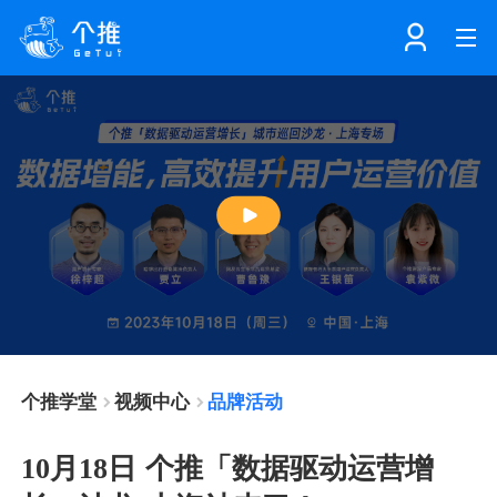
首页
注册
登录
产品
Play
解决方案
个知·智能工作站
Video
开发者中心
个知·智能营销AITA
数据中台解决方案
个推学堂
视频中心
品牌活动
数据工坊
个知·智能运营AIBI
个知·智能工作站
SDK下载
10月18日 个推「数据驱动运营增
消息推送
个推学堂
互联网增长
文档中心