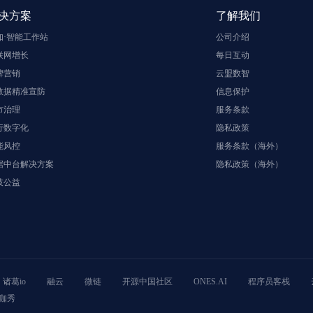
决方案
了解我们
知·智能工作站
公司介绍
联网增长
每日互动
牌营销
云盟数智
数据精准宣防
信息保护
市治理
服务条款
行数字化
隐私政策
能风控
服务条款（海外）
据中台解决方案
隐私政策（海外）
技公益
诸葛io
融云
微链
开源中国社区
ONES.AI
程序员客栈
咖秀