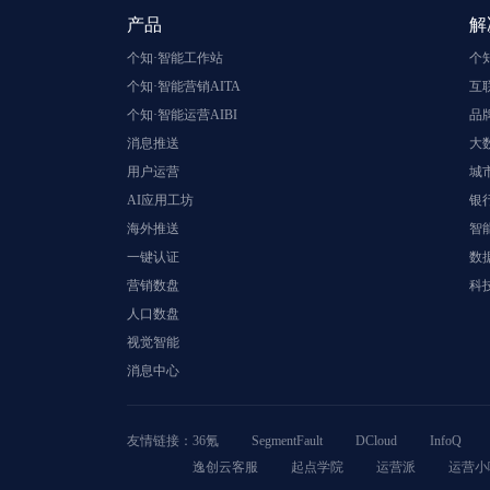
产品
解
个知·智能工作站
个
个知·智能营销AITA
互
个知·智能运营AIBI
品
消息推送
大
用户运营
城
AI应用工坊
银
海外推送
智
一键认证
数
营销数盘
科
人口数盘
视觉智能
消息中心
友情链接：
36氪
SegmentFault
DCloud
InfoQ
逸创云客服
起点学院
运营派
运营小