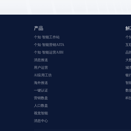
产品
解
个知·智能工作站
个
个知·智能营销AITA
互
个知·智能运营AIBI
品
消息推送
大
用户运营
城
AI应用工坊
银
海外推送
智
一键认证
数
营销数盘
科
人口数盘
视觉智能
消息中心