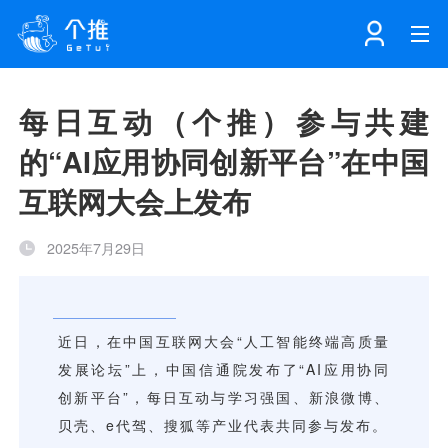
首页
每日互动（个推）参与共建
的“AI应用协同创新平台”在中国
注册
登录
产品
互联网大会上发布
解决方案
个知·智能工作站
2025年7月29日
开发者中心
个知·智能营销AITA
数据中台解决方案
数据工坊
个知·智能运营AIBI
个知·智能工作站
SDK下载
消息推送
个推学堂
互联网增长
文档中心