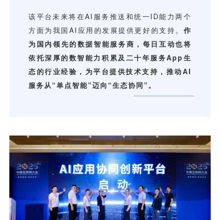
用户运营
品牌营销
了解我们
合规指南
AI应用工坊
城市治理
我的开发者中心
公司简介
海外推送
大数据精准宣防
新闻动态
一键认证
银行数字化
加入我们
营销数盘
智能风控
人口数盘
科技公益